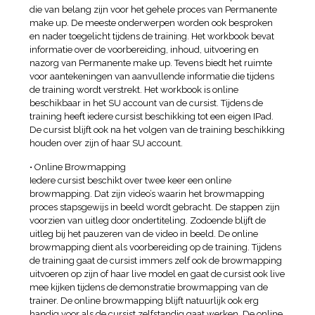
die van belang zijn voor het gehele proces van Permanente
make up. De meeste onderwerpen worden ook besproken
en nader toegelicht tijdens de training. Het workbook bevat
informatie over de voorbereiding, inhoud, uitvoering en
nazorg van Permanente make up. Tevens biedt het ruimte
voor aantekeningen van aanvullende informatie die tijdens
de training wordt verstrekt. Het workbook is online
beschikbaar in het SU account van de cursist. Tijdens de
training heeft iedere cursist beschikking tot een eigen IPad.
De cursist blijft ook na het volgen van de training beschikking
houden over zijn of haar SU account.
• Online Browmapping
Iedere cursist beschikt over twee keer een online
browmapping. Dat zijn video’s waarin het browmapping
proces stapsgewijs in beeld wordt gebracht. De stappen zijn
voorzien van uitleg door ondertiteling. Zodoende blijft de
uitleg bij het pauzeren van de video in beeld. De online
browmapping dient als voorbereiding op de training. Tijdens
de training gaat de cursist immers zelf ook de browmapping
uitvoeren op zijn of haar live model en gaat de cursist ook live
mee kijken tijdens de demonstratie browmapping van de
trainer. De online browmapping blijft natuurlijk ook erg
handig voor als de cursist zelfstandig gaat werken. De online