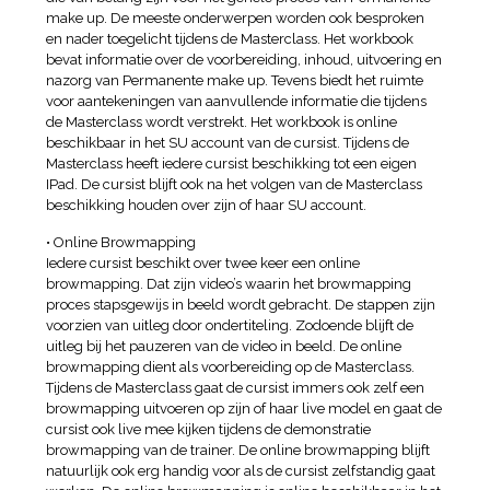
make up. De meeste onderwerpen worden ook besproken
en nader toegelicht tijdens de Masterclass. Het workbook
bevat informatie over de voorbereiding, inhoud, uitvoering en
nazorg van Permanente make up. Tevens biedt het ruimte
voor aantekeningen van aanvullende informatie die tijdens
de Masterclass wordt verstrekt. Het workbook is online
beschikbaar in het SU account van de cursist. Tijdens de
Masterclass heeft iedere cursist beschikking tot een eigen
IPad. De cursist blijft ook na het volgen van de Masterclass
beschikking houden over zijn of haar SU account.
• Online Browmapping
Iedere cursist beschikt over twee keer een online
browmapping. Dat zijn video’s waarin het browmapping
proces stapsgewijs in beeld wordt gebracht. De stappen zijn
voorzien van uitleg door ondertiteling. Zodoende blijft de
uitleg bij het pauzeren van de video in beeld. De online
browmapping dient als voorbereiding op de Masterclass.
Tijdens de Masterclass gaat de cursist immers ook zelf een
browmapping uitvoeren op zijn of haar live model en gaat de
cursist ook live mee kijken tijdens de demonstratie
browmapping van de trainer. De online browmapping blijft
natuurlijk ook erg handig voor als de cursist zelfstandig gaat